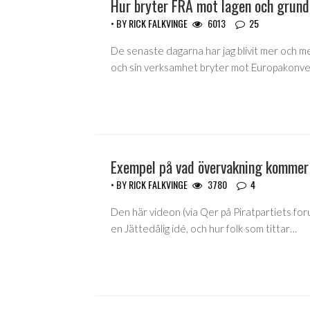
Hur bryter FRA mot lagen och grun
• BY
RICK FALKVINGE
6013
25
De senaste dagarna har jag blivit mer och m
och sin verksamhet bryter mot Europakonv
Exempel på vad övervakning kommer
• BY
RICK FALKVINGE
3780
4
Den här videon (via Qer på Piratpartiets foru
en Jättedålig idé, och hur folk som tittar…