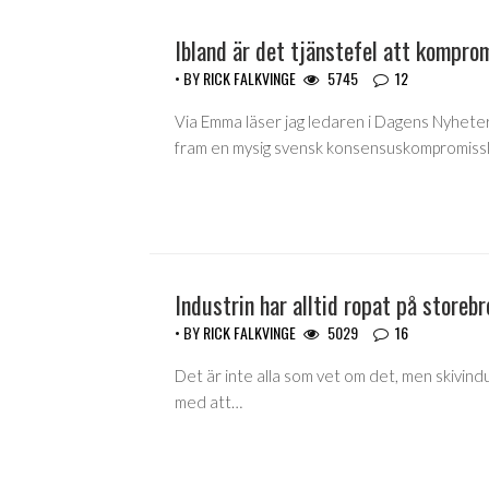
Ibland är det tjänstefel att kompro
• BY
RICK FALKVINGE
5745
12
Via Emma läser jag ledaren i Dagens Nyhete
fram en mysig svensk konsensuskompromissl
Industrin har alltid ropat på storebr
• BY
RICK FALKVINGE
5029
16
Det är inte alla som vet om det, men skivindus
med att…