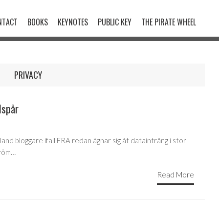
NTACT
BOOKS
KEYNOTES
PUBLIC KEY
THE PIRATE WHEEL
PRIVACY
dspår
and bloggare ifall FRA redan ägnar sig åt dataintrång i stor
ström…
Read More