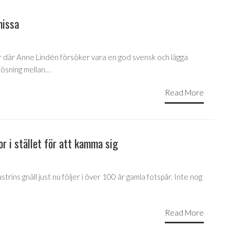
missa
r där Anne Lindén försöker vara en god svensk och lägga
ösning mellan…
Read More
or i stället för att kamma sig
trins gnäll just nu följer i över 100 år gamla fotspår. Inte nog
Read More