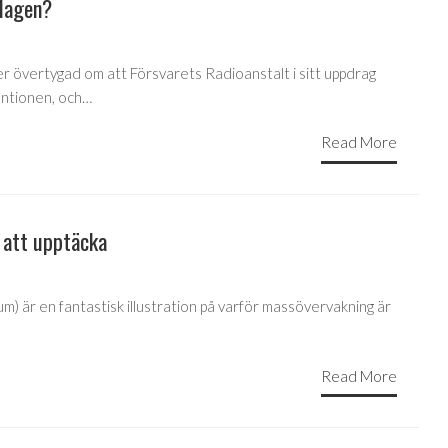
dlagen?
er övertygad om att Försvarets Radioanstalt i sitt uppdrag
entionen, och…
Read More
 att upptäcka
m) är en fantastisk illustration på varför massövervakning är
Read More