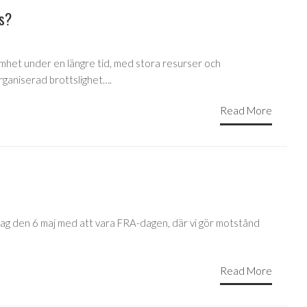
as?
amhet under en längre tid, med stora resurser och
rganiserad brottslighet….
Read More
dag den 6 maj med att vara FRA-dagen, där vi gör motstånd
Read More