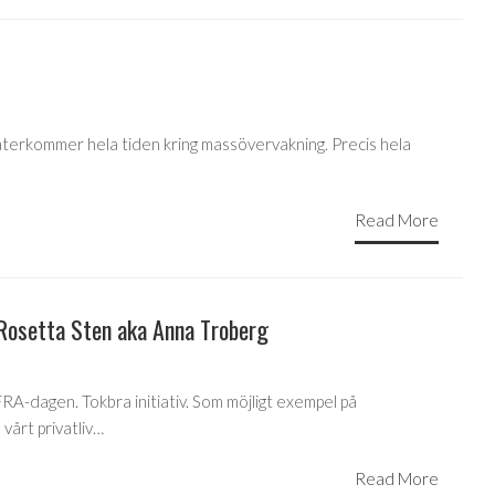
återkommer hela tiden kring massövervakning. Precis hela
Read More
 Rosetta Sten aka Anna Troberg
RA-dagen. Tokbra initiativ. Som möjligt exempel på
vårt privatliv…
Read More