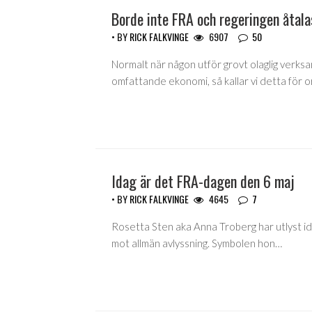
Borde inte FRA och regeringen åtal
• BY
RICK FALKVINGE
6907
50
Normalt när någon utför grovt olaglig verks
omfattande ekonomi, så kallar vi detta för o
Idag är det FRA-dagen den 6 maj
• BY
RICK FALKVINGE
4645
7
Rosetta Sten aka Anna Troberg har utlyst i
mot allmän avlyssning. Symbolen hon…