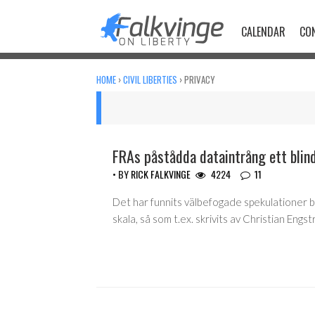
Skip
to
CALENDAR
CO
content
HOME
›
CIVIL LIBERTIES
›
PRIVACY
FRAs påstådda dataintrång ett blin
• BY
RICK FALKVINGE
4224
11
Det har funnits välbefogade spekulationer bl
skala, så som t.ex. skrivits av Christian Eng